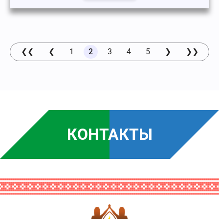
❮❮
❮
1
2
3
4
5
❯
❯❯
КОНТАКТЫ