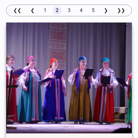
❮❮
❮
1
2
3
4
5
❯
❯❯