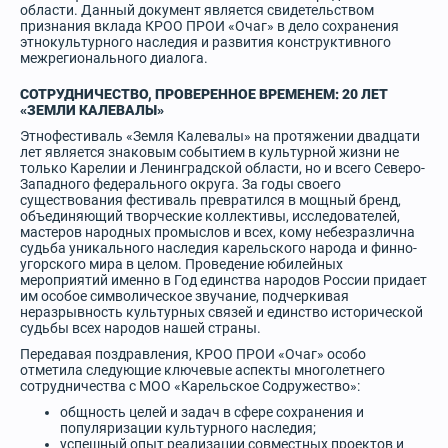
области. Данный документ является свидетельством
признания вклада КРОО ПРОИ «Очаг» в дело сохранения
этнокультурного наследия и развития конструктивного
межрегионального диалога.
СОТРУДНИЧЕСТВО, ПРОВЕРЕННОЕ ВРЕМЕНЕМ: 20 ЛЕТ
«ЗЕМЛИ КАЛЕВАЛЫ»
Этнофестиваль «Земля Калевалы» на протяжении двадцати
лет является знаковым событием в культурной жизни не
только Карелии и Ленинградской области, но и всего Северо-
Западного федерального округа. За годы своего
существования фестиваль превратился в мощный бренд,
объединяющий творческие коллективы, исследователей,
мастеров народных промыслов и всех, кому небезразлична
судьба уникального наследия карельского народа и финно-
угорского мира в целом. Проведение юбилейных
мероприятий именно в Год единства народов России придает
им особое символическое звучание, подчеркивая
неразрывность культурных связей и единство исторической
судьбы всех народов нашей страны.
Передавая поздравления, КРОО ПРОИ «Очаг» особо
отметила следующие ключевые аспекты многолетнего
сотрудничества с МОО «Карельское Содружество»:
общность целей и задач в сфере сохранения и
популяризации культурного наследия;
успешный опыт реализации совместных проектов и