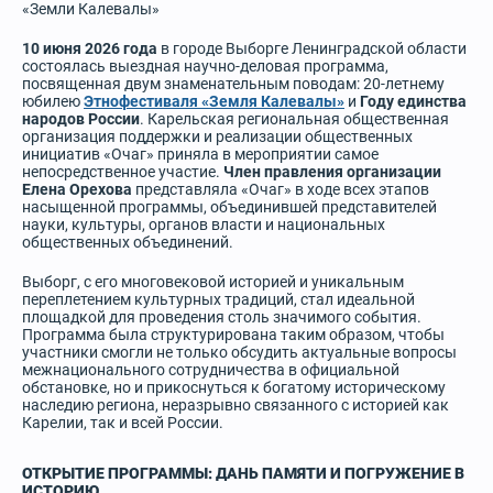
«Земли Калевалы»
10 июня 2026 года
в городе Выборге Ленинградской области
состоялась выездная научно-деловая программа,
посвященная двум знаменательным поводам: 20-летнему
юбилею
Этнофестиваля «Земля Калевалы»
и
Году единства
народов России
. Карельская региональная общественная
организация поддержки и реализации общественных
инициатив «Очаг» приняла в мероприятии самое
непосредственное участие.
Член правления организации
Елена Орехова
представляла «Очаг» в ходе всех этапов
насыщенной программы, объединившей представителей
науки, культуры, органов власти и национальных
общественных объединений.
Выборг, с его многовековой историей и уникальным
переплетением культурных традиций, стал идеальной
площадкой для проведения столь значимого события.
Программа была структурирована таким образом, чтобы
участники смогли не только обсудить актуальные вопросы
межнационального сотрудничества в официальной
обстановке, но и прикоснуться к богатому историческому
наследию региона, неразрывно связанного с историей как
Карелии, так и всей России.
ОТКРЫТИЕ ПРОГРАММЫ: ДАНЬ ПАМЯТИ И ПОГРУЖЕНИЕ В
ИСТОРИЮ