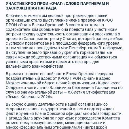
УЧАСТИЕ КРОО ПРОИ «ОЧАГ»: СЛОВО ПАРТНЕРАМ И
ЗАСЛУЖЕННАЯ НАГРАДА
Ключевым моментом деловой программы для нашей
организации стало выступление члена правления КРОО
ПРОИ «Очаг» Елены Ореховой. В своем кратком, но
содержательном обращении она представила участникам
встречи текущую деятельность организации и рассказала о
проекте «Салонные встречи у Очага», который ранее уже был
с успехом презентован на площадках федерального уровня,
в том числе на прошедшем в мае Петербургском Этнофоруме.
Выступление было призвано укрепить горизонтальные
связи между общественными организациями, обменяться
успешными практиками и наметить векторы для
дальнейшего взаимодействия.
В рамках торжественной части Елена Орехова передала
поздравительный адрес от КРОО ПРОИ «Очаг» в адрес
Межрегиональной общественной организации «Карельское
Содружество» и лично Владимира Сергеевича Головачева по
случаю знаменательной даты — ХХ-летия Этнофестиваля
«Земля Калевалы-2026».
Высокую оценку деятельности нашей организации со
стороны органов государственной власти подтверждает
факт вручения Елене Ореховой официальной благодарности.
Награда была вручена за подписью председателя Комитета
по местному самоуправлению, межнациональным и
межконфессиональным отношениям Ленинградской