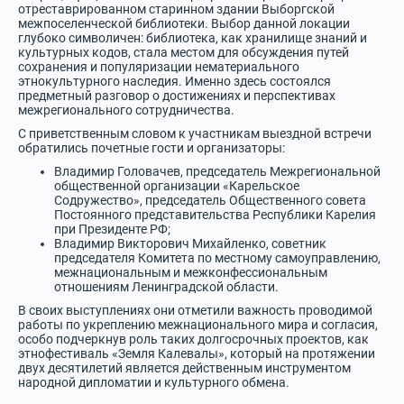
отреставрированном старинном здании Выборгской
межпоселенческой библиотеки. Выбор данной локации
глубоко символичен: библиотека, как хранилище знаний и
культурных кодов, стала местом для обсуждения путей
сохранения и популяризации нематериального
этнокультурного наследия. Именно здесь состоялся
предметный разговор о достижениях и перспективах
межрегионального сотрудничества.
С приветственным словом к участникам выездной встречи
обратились почетные гости и организаторы:
Владимир Головачев, председатель Межрегиональной
общественной организации «Карельское
Содружество», председатель Общественного совета
Постоянного представительства Республики Карелия
при Президенте РФ;
Владимир Викторович Михайленко, советник
председателя Комитета по местному самоуправлению,
межнациональным и межконфессиональным
отношениям Ленинградской области.
В своих выступлениях они отметили важность проводимой
работы по укреплению межнационального мира и согласия,
особо подчеркнув роль таких долгосрочных проектов, как
этнофестиваль «Земля Калевалы», который на протяжении
двух десятилетий является действенным инструментом
народной дипломатии и культурного обмена.