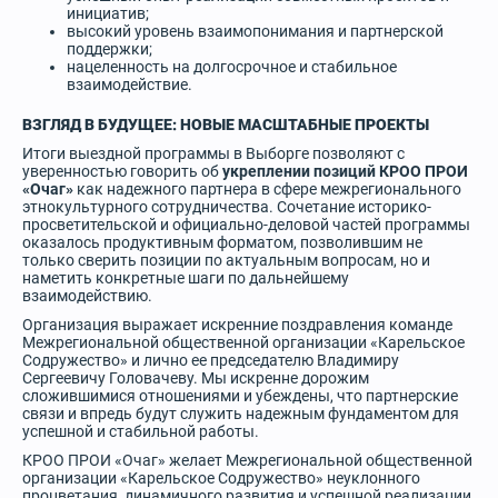
инициатив;
высокий уровень взаимопонимания и партнерской
поддержки;
нацеленность на долгосрочное и стабильное
взаимодействие.
ВЗГЛЯД В БУДУЩЕЕ: НОВЫЕ МАСШТАБНЫЕ ПРОЕКТЫ
Итоги выездной программы в Выборге позволяют с
уверенностью говорить об
укреплении позиций КРОО ПРОИ
«Очаг»
как надежного партнера в сфере межрегионального
этнокультурного сотрудничества. Сочетание историко-
просветительской и официально-деловой частей программы
оказалось продуктивным форматом, позволившим не
только сверить позиции по актуальным вопросам, но и
наметить конкретные шаги по дальнейшему
взаимодействию.
Организация выражает искренние поздравления команде
Межрегиональной общественной организации «Карельское
Содружество» и лично ее председателю Владимиру
Сергеевичу Головачеву. Мы искренне дорожим
сложившимися отношениями и убеждены, что партнерские
связи и впредь будут служить надежным фундаментом для
успешной и стабильной работы.
КРОО ПРОИ «Очаг» желает Межрегиональной общественной
организации «Карельское Содружество» неуклонного
процветания, динамичного развития и успешной реализации