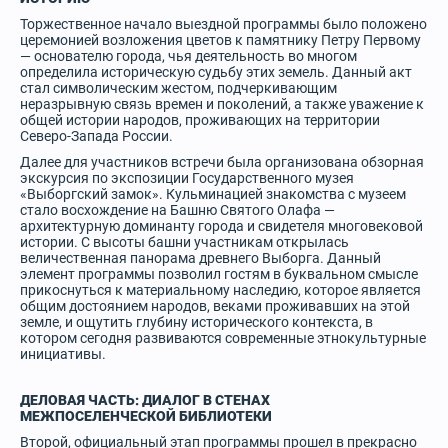
Торжественное начало выездной программы было положено
церемонией возложения цветов к памятнику Петру Первому
— основателю города, чья деятельность во многом
определила историческую судьбу этих земель. Данный акт
стал символическим жестом, подчеркивающим
неразрывную связь времен и поколений, а также уважение к
общей истории народов, проживающих на территории
Северо-Запада России.
Далее для участников встречи была организована обзорная
экскурсия по экспозиции Государственного музея
«Выборгский замок». Кульминацией знакомства с музеем
стало восхождение на Башню Святого Олафа —
архитектурную доминанту города и свидетеля многовековой
истории. С высоты башни участникам открылась
величественная панорама древнего Выборга. Данный
элемент программы позволил гостям в буквальном смысле
прикоснуться к материальному наследию, которое является
общим достоянием народов, веками проживавших на этой
земле, и ощутить глубину исторического контекста, в
котором сегодня развиваются современные этнокультурные
инициативы.
ДЕЛОВАЯ ЧАСТЬ: ДИАЛОГ В СТЕНАХ
МЕЖПОСЕЛЕНЧЕСКОЙ БИБЛИОТЕКИ
Второй, официальный этап программы прошел в прекрасно