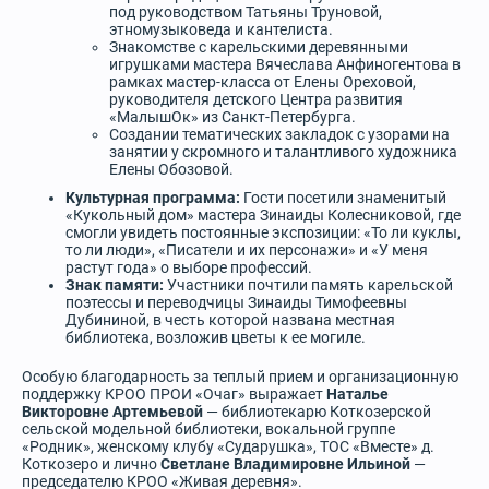
под руководством Татьяны Труновой,
этномузыковеда и кантелиста.
Знакомстве с карельскими деревянными
игрушками мастера Вячеслава Анфиногентова в
рамках мастер-класса от Елены Ореховой,
руководителя детского Центра развития
«МалышОк» из Санкт-Петербурга.
Создании тематических закладок с узорами на
занятии у скромного и талантливого художника
Елены Обозовой.
Культурная программа:
Гости посетили знаменитый
«Кукольный дом» мастера Зинаиды Колесниковой, где
смогли увидеть постоянные экспозиции: «То ли куклы,
то ли люди», «Писатели и их персонажи» и «У меня
растут года» о выборе профессий.
Знак памяти:
Участники почтили память карельской
поэтессы и переводчицы Зинаиды Тимофеевны
Дубининой, в честь которой названа местная
библиотека, возложив цветы к ее могиле.
Особую благодарность за теплый прием и организационную
поддержку КРОО ПРОИ «Очаг» выражает
Наталье
Викторовне Артемьевой
— библиотекарю Коткозерской
сельской модельной библиотеки, вокальной группе
«Родник», женскому клубу «Сударушка», ТОС «Вместе» д.
Коткозеро и лично
Светлане Владимировне Ильиной
—
председателю КРОО «Живая деревня».