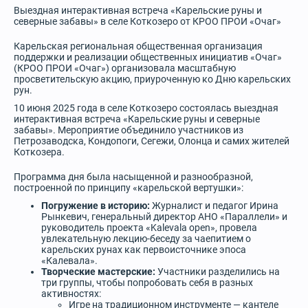
Выездная интерактивная встреча «Карельские руны и
северные забавы» в селе Коткозеро от КРОО ПРОИ «Очаг»
Карельская региональная общественная организация
поддержки и реализации общественных инициатив «Очаг»
(КРОО ПРОИ «Очаг») организовала масштабную
просветительскую акцию, приуроченную ко Дню карельских
рун.
10 июня 2025 года в селе Коткозеро состоялась выездная
интерактивная встреча «Карельские руны и северные
забавы». Мероприятие объединило участников из
Петрозаводска, Кондопоги, Сегежи, Олонца и самих жителей
Коткозера.
Программа дня была насыщенной и разнообразной,
построенной по принципу «карельской вертушки»:
Погружение в историю:
Журналист и педагог Ирина
Рынкевич, генеральный директор АНО «Параллели» и
руководитель проекта «Kalevala open», провела
увлекательную лекцию-беседу за чаепитием о
карельских рунах как первоисточнике эпоса
«Калевала».
Творческие мастерские:
Участники разделились на
три группы, чтобы попробовать себя в разных
активностях:
Игре на традиционном инструменте — кантеле