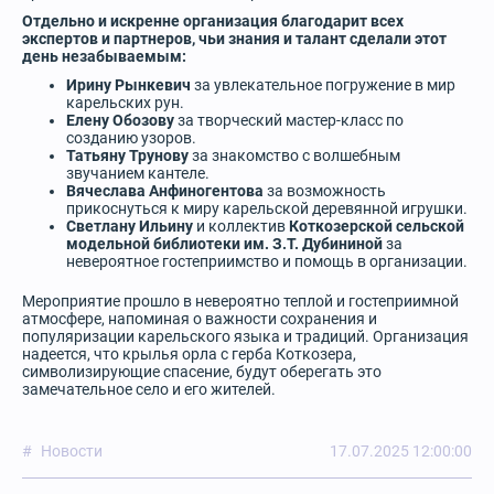
Отдельно и искренне организация благодарит всех
экспертов и партнеров, чьи знания и талант сделали этот
день незабываемым:
Ирину Рынкевич
за увлекательное погружение в мир
карельских рун.
Елену Обозову
за творческий мастер-класс по
созданию узоров.
Татьяну Трунову
за знакомство с волшебным
звучанием кантеле.
Вячеслава Анфиногентова
за возможность
прикоснуться к миру карельской деревянной игрушки.
Светлану Ильину
и коллектив
Коткозерской сельской
модельной библиотеки им. З.Т. Дубининой
за
невероятное гостеприимство и помощь в организации.
Мероприятие прошло в невероятно теплой и гостеприимной
атмосфере, напоминая о важности сохранения и
популяризации карельского языка и традиций. Организация
надеется, что крылья орла с герба Коткозера,
символизирующие спасение, будут оберегать это
замечательное село и его жителей.
Новости
17.07.2025 12:00:00