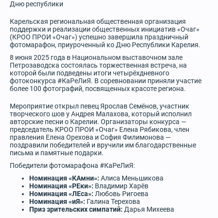
Дню республики
Карельская региональная общественная организация
поддержки и реализации общественных инициатив «Очаг»
(КРОО ПРОИ «Очаг») успешно завершила праздничный
фотомарафон, приуроченный ко Дню Республики Карелия.
8 июня 2025 года в Национальном выставочном зале
Петрозаводска состоялась торжественная встреча, на
которой были подведены итоги четырёхдневного
фотоконкурса #КаРеЛиЯ. В соревновании приняли участие
более 100 фотографий, посвященных красоте региона.
Мероприятие открыл певец Ярослав Семёнов, участник
творческого шов у Андрея Малахова, который исполнил
авторские песни о Карелии. Организаторы конкурса —
председатель КРОО ПРОИ «Очаг» Елена Рябикова, член
правления Елена Орехова и София Филимонова —
поздравили победителей и вручили им благодарственные
письма и памятные подарки.
Победители фотомарафона #КаРеЛиЯ:
Номинация «КАмни»:
Алиса Меньшикова
Номинация «РЕки»:
Владимир Харёв
Номинация «ЛЕса»:
Любовь Ригоева
Номинация «иЯ»:
Галина Терехова
Приз зрительских симпатий:
Дарья Михеева