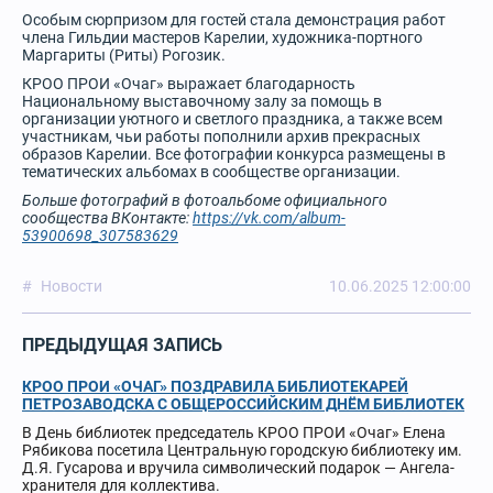
Особым сюрпризом для гостей стала демонстрация работ
члена Гильдии мастеров Карелии, художника-портного
Маргариты (Риты) Рогозик.
КРОО ПРОИ «Очаг» выражает благодарность
Национальному выставочному залу за помощь в
организации уютного и светлого праздника, а также всем
участникам, чьи работы пополнили архив прекрасных
образов Карелии. Все фотографии конкурса размещены в
тематических альбомах в сообществе организации.
Больше фотографий в фотоальбоме официального
сообщества ВКонтакте:
https://vk.com/album-
53900698_307583629
Новости
10.06.2025 12:00:00
ПРЕДЫДУЩАЯ ЗАПИСЬ
КРОО ПРОИ «ОЧАГ» ПОЗДРАВИЛА БИБЛИОТЕКАРЕЙ
ПЕТРОЗАВОДСКА С ОБЩЕРОССИЙСКИМ ДНЁМ БИБЛИОТЕК
В День библиотек председатель КРОО ПРОИ «Очаг» Елена
Рябикова посетила Центральную городскую библиотеку им.
Д.Я. Гусарова и вручила символический подарок — Ангела-
хранителя для коллектива.