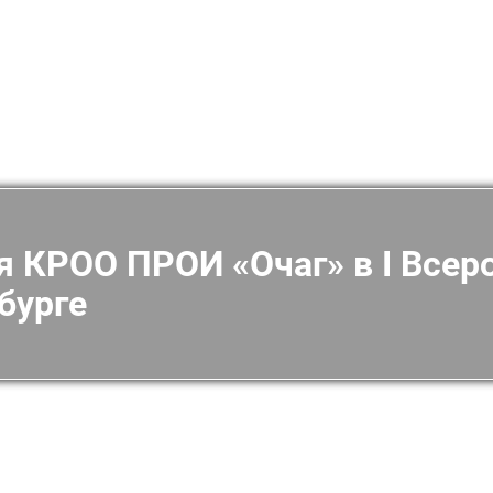
я КРОО ПРОИ «Очаг» в I Все
бурге