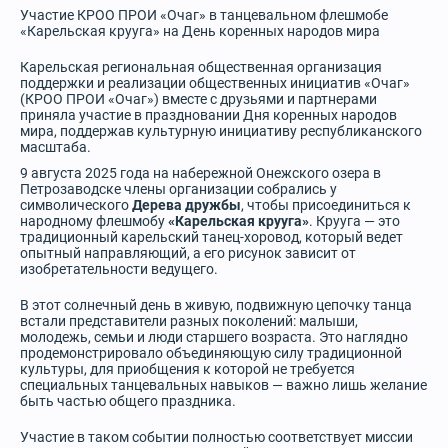
Участие КРОО ПРОИ «Очаг» в танцевальном флешмобе
«Карельская крууга» на День коренных народов мира
Карельская региональная общественная организация
поддержки и реализации общественных инициатив «Очаг»
(КРОО ПРОИ «Очаг») вместе с друзьями и партнерами
приняла участие в праздновании Дня коренных народов
мира, поддержав культурную инициативу республиканского
масштаба.
9 августа 2025 года на набережной Онежского озера в
Петрозаводске члены организации собрались у
символического
Дерева дружбы
, чтобы присоединиться к
народному флешмобу
«Карельская крууга»
. Крууга — это
традиционный карельский танец-хоровод, который ведет
опытный направляющий, а его рисунок зависит от
изобретательности ведущего.
В этот солнечный день в живую, подвижную цепочку танца
встали представители разных поколений: малыши,
молодежь, семьи и люди старшего возраста. Это наглядно
продемонстрировало объединяющую силу традиционной
культуры, для приобщения к которой не требуется
специальных танцевальных навыков — важно лишь желание
быть частью общего праздника.
Участие в таком событии полностью соответствует миссии