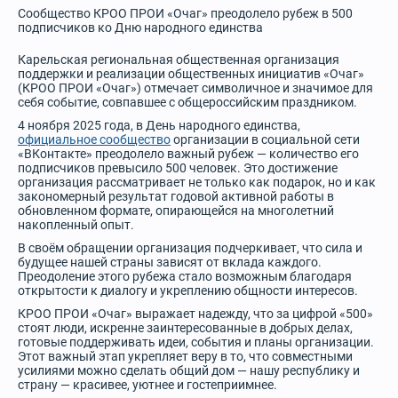
Сообщество КРОО ПРОИ «Очаг» преодолело рубеж в 500
подписчиков ко Дню народного единства
Карельская региональная общественная организация
поддержки и реализации общественных инициатив «Очаг»
(КРОО ПРОИ «Очаг») отмечает символичное и значимое для
себя событие, совпавшее с общероссийским праздником.
4 ноября 2025 года, в День народного единства,
официальное сообщество
организации в социальной сети
«ВКонтакте» преодолело важный рубеж — количество его
подписчиков превысило 500 человек. Это достижение
организация рассматривает не только как подарок, но и как
закономерный результат годовой активной работы в
обновленном формате, опирающейся на многолетний
накопленный опыт.
В своём обращении организация подчеркивает, что сила и
будущее нашей страны зависят от вклада каждого.
Преодоление этого рубежа стало возможным благодаря
открытости к диалогу и укреплению общности интересов.
КРОО ПРОИ «Очаг» выражает надежду, что за цифрой «500»
стоят люди, искренне заинтересованные в добрых делах,
готовые поддерживать идеи, события и планы организации.
Этот важный этап укрепляет веру в то, что совместными
усилиями можно сделать общий дом — нашу республику и
страну — красивее, уютнее и гостеприимнее.