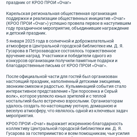
праздник от КРОО ПРОИ «Очаг»
Карельская региональная общественная организация
поддержки и реализации общественных инициатив «Очаг»
(КРОО ПРОИ «Очаг») успешно провела первое в наступившем
году праздничное мероприятие, объединившее награждение
и детский праздник.
5 января 2025 года в солнечной и доброжелательной
атмосфере в Центральной городской библиотеке им. Д. Я.
Гусарова в Петрозаводске состоялось торжественное
вручение наград. Участники и победители одного из
конкурсов организации получили памятные подарки и
благодарственные письма от КРОО ПРОИ «Очаг».
После официальной части для гостей был организован
настоящий праздник, наполненный детскими эмоциями,
звонким смехом и радостью. Кульминацией события стало
интерактивное представление «Три поросенка и Серый
волк», которое увлекло юных зрителей и с теплой
ностальгией было встречено взрослыми. Организаторам
удалось создать по-настоящему уютную, домашнюю и
веселую атмосферу, что являлось одной из ключевых задач
мероприятия.
КРОО ПРОИ «Очаг» выражает искреннюю благодарность
коллективу Центральной городской библиотеки им. Д. Я.
Гусарова за гостеприимство и всем помощникам, чьи усилия