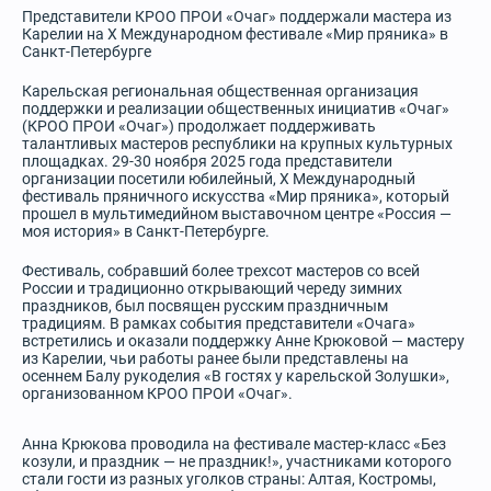
Представители КРОО ПРОИ «Очаг» поддержали мастера из
Карелии на X Международном фестивале «Мир пряника» в
Санкт-Петербурге
Карельская региональная общественная организация
поддержки и реализации общественных инициатив «Очаг»
(КРОО ПРОИ «Очаг») продолжает поддерживать
талантливых мастеров республики на крупных культурных
площадках. 29-30 ноября 2025 года представители
организации посетили юбилейный, X Международный
фестиваль пряничного искусства «Мир пряника», который
прошел в мультимедийном выставочном центре «Россия —
моя история» в Санкт-Петербурге.
Фестиваль, собравший более трехсот мастеров со всей
России и традиционно открывающий череду зимних
праздников, был посвящен русским праздничным
традициям. В рамках события представители «Очага»
встретились и оказали поддержку Анне Крюковой — мастеру
из Карелии, чьи работы ранее были представлены на
осеннем Балу рукоделия «В гостях у карельской Золушки»,
организованном КРОО ПРОИ «Очаг».
Анна Крюкова проводила на фестивале мастер-класс «Без
козули, и праздник — не праздник!», участниками которого
стали гости из разных уголков страны: Алтая, Костромы,