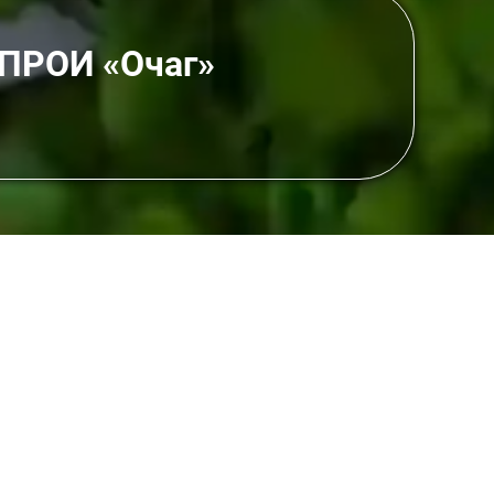
 ПРОИ «Очаг»
мства
чаг» приняла участие в
этноконфессиональном
дске. Мероприятие, приуроченное к
Году
лога через культуру совместной трапезы.
 наглядно и символично продемонстрирована
ных карельских калиток и эстонских