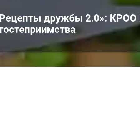
«Рецепты дружбы 2.0»: КРОО
 гостеприимства
 2.0»: КРОО ПРОИ «Очаг» представила культуру гостеприи
ация поддержки и реализации общественных инициатив «О
 2.0»
, который состоялся
24 января 2026 года
в Петрозаво
укрепление межнационального и межконфессионального диа
остям специально подготовленный видеоролик, в котором
ции. В центре сюжета — гармоничное соседство традицион