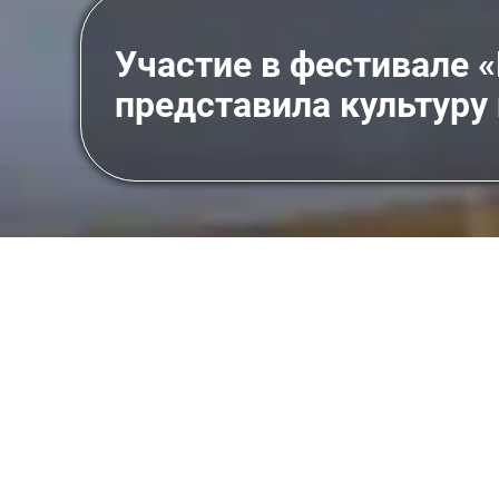
Участие в фестивале 
представила культуру
Новости
Участие в фестивале «Рецепты дружбы
Карельская региональная общественная организ
гастрономическом фестивале «Рецепты дружбы
единства народов России
, было направлено на 
В рамках фестиваля организация представила г
общность культур через гастрономические тради