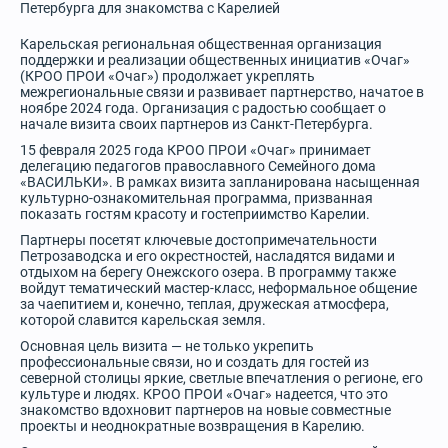
Петербурга для знакомства с Карелией
Карельская региональная общественная организация
поддержки и реализации общественных инициатив «Очаг»
(КРОО ПРОИ «Очаг») продолжает укреплять
межрегиональные связи и развивает партнерство, начатое в
ноябре 2024 года. Организация с радостью сообщает о
начале визита своих партнеров из Санкт-Петербурга.
15 февраля 2025 года КРОО ПРОИ «Очаг» принимает
делегацию педагогов православного Семейного дома
«ВАСИЛЬКИ». В рамках визита запланирована насыщенная
культурно-ознакомительная программа, призванная
показать гостям красоту и гостеприимство Карелии.
Партнеры посетят ключевые достопримечательности
Петрозаводска и его окрестностей, насладятся видами и
отдыхом на берегу Онежского озера. В программу также
войдут тематический мастер-класс, неформальное общение
за чаепитием и, конечно, теплая, дружеская атмосфера,
которой славится карельская земля.
Основная цель визита — не только укрепить
профессиональные связи, но и создать для гостей из
северной столицы яркие, светлые впечатления о регионе, его
культуре и людях. КРОО ПРОИ «Очаг» надеется, что это
знакомство вдохновит партнеров на новые совместные
проекты и неоднократные возвращения в Карелию.