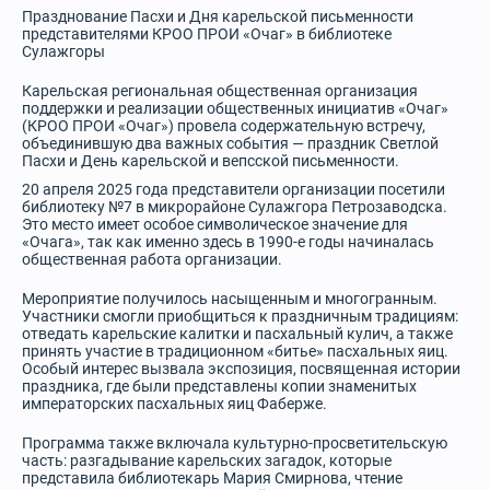
Празднование Пасхи и Дня карельской письменности
представителями КРОО ПРОИ «Очаг» в библиотеке
Сулажгоры
Карельская региональная общественная организация
поддержки и реализации общественных инициатив «Очаг»
(КРОО ПРОИ «Очаг») провела содержательную встречу,
объединившую два важных события — праздник Светлой
Пасхи и День карельской и вепсской письменности.
20 апреля 2025 года представители организации посетили
библиотеку №7 в микрорайоне Сулажгора Петрозаводска.
Это место имеет особое символическое значение для
«Очага», так как именно здесь в 1990-е годы начиналась
общественная работа организации.
Мероприятие получилось насыщенным и многогранным.
Участники смогли приобщиться к праздничным традициям:
отведать карельские калитки и пасхальный кулич, а также
принять участие в традиционном «битье» пасхальных яиц.
Особый интерес вызвала экспозиция, посвященная истории
праздника, где были представлены копии знаменитых
императорских пасхальных яиц Фаберже.
Программа также включала культурно-просветительскую
часть: разгадывание карельских загадок, которые
представила библиотекарь Мария Смирнова, чтение